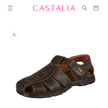
Ir
directamente
Carrito
al contenido
Ir
directamente
a la
información
del producto