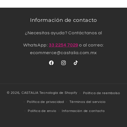
Información de contacto
¿Necesitas ayuda? Contáctanos al
WhatsApp:
33 2254 7029
o al correo:
ecommerce@castalia.com.mx
Facebook
Instagram
TikTok
© 2026,
CASTALIA
Tecnología de Shopify
Política de reembolso
Política de privacidad
Términos del servicio
Política de envío
Información de contacto