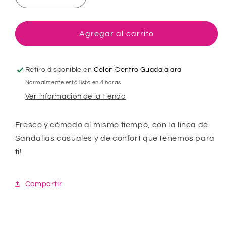
Reducir
Aumentar
cantidad
cantidad
para
para
Huarache
Huarache
Agregar al carrito
Para
Para
Hombre
Hombre
CASTALIA
CASTALIA
Retiro disponible en
Colon Centro Guadalajara
535-
535-
Normalmente está listo en 4 horas
108
108
Ver información de la tienda
Café
Café
con
con
Velcro
Velcro
Fresco y cómodo al mismo tiempo, con la linea de
Sandalias casuales y de confort que tenemos para
ti!
Compartir