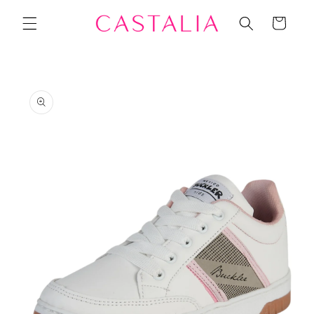
Ir
directamente
Carrito
al contenido
Ir
directamente
a la
información
del producto