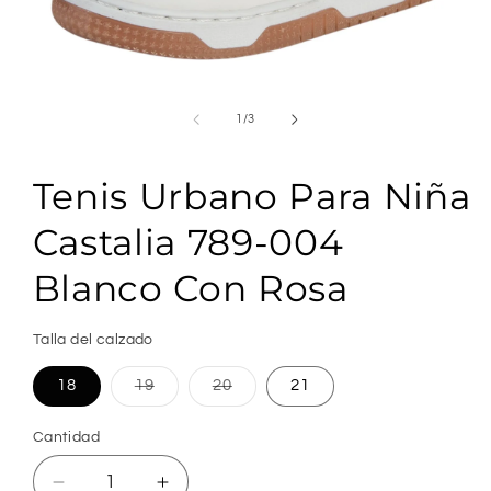
Abrir
elemento
multimedia
de
1
/
3
1
en
una
Tenis Urbano Para Niña
ventana
modal
Castalia 789-004
Blanco Con Rosa
Talla del calzado
Variante
Variante
18
19
20
21
agotada
agotada
o
o
no
no
Cantidad
Cantidad
disponible
disponible