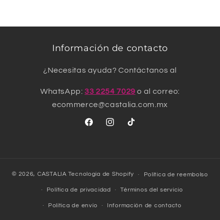
Información de contacto
¿Necesitas ayuda? Contáctanos al
WhatsApp:
33 2254 7029
o al correo:
ecommerce@castalia.com.mx
Facebook
Instagram
TikTok
© 2026,
CASTALIA
Tecnología de Shopify
Política de reembolso
Política de privacidad
Términos del servicio
Política de envío
Información de contacto