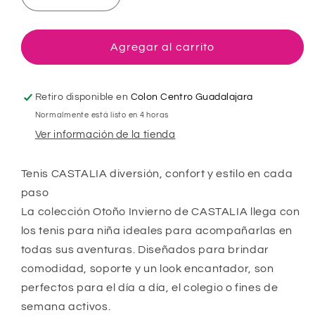
Reducir
Aumentar
cantidad
cantidad
para
para
Tenis
Tenis
Agregar al carrito
Urbano
Urbano
Para
Para
Niña
Niña
Retiro disponible en
Colon Centro Guadalajara
Castalia
Castalia
Normalmente está listo en 4 horas
789-
789-
Ver información de la tienda
004
004
Blanco
Blanco
Con
Con
Tenis CASTALIA diversión, confort y estilo en cada
Rosa
Rosa
paso
La colección Otoño Invierno de CASTALIA llega con
los tenis para niña ideales para acompañarlas en
todas sus aventuras. Diseñados para brindar
comodidad, soporte y un look encantador, son
perfectos para el día a día, el colegio o fines de
semana activos.